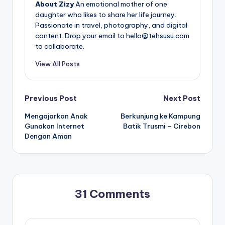
About Zizy
An emotional mother of one
daughter who likes to share her life journey.
Passionate in travel, photography, and digital
content. Drop your email to hello@tehsusu.com
to collaborate.
View All Posts
Post
Previous Post
Next Post
Mengajarkan Anak
Berkunjung ke Kampung
navigation
Gunakan Internet
Batik Trusmi – Cirebon
Dengan Aman
31 Comments