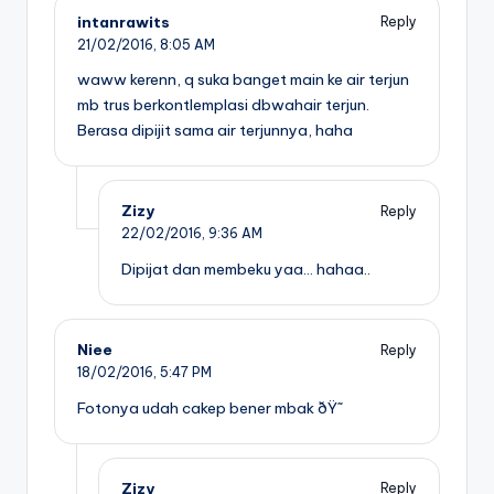
intanrawits
Reply
21/02/2016,
8:05 AM
waww kerenn, q suka banget main ke air terjun
mb trus berkontlemplasi dbwahair terjun.
Berasa dipijit sama air terjunnya, haha
Zizy
Reply
22/02/2016,
9:36 AM
Dipijat dan membeku yaa… hahaa..
Niee
Reply
18/02/2016,
5:47 PM
Fotonya udah cakep bener mbak ðŸ˜
Zizy
Reply