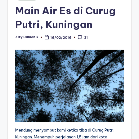
Main Air Es di Curug
Putri, Kuningan
Zizy Damanik
16/02/2016
31
Posted
by
Mendung menyambut kami ketika tiba di Curug Putri,
Kuningan. Menempuh perjalanan 1,5 jam dari kota