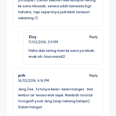
ya ampun, zaman sekolah dulu lumayan sering
ke sana mbaaak, serasa udah lamaaaa bgt
hahaha, tapi sepertinya jadi lebih terawat
sekarang 🙂
Zizy
Reply
17/02/2016,
3:11 PM
Haha dulu sering main ke sana ya mbak…
enak nih, bisa mandi2…
prih
Reply
16/02/2016,
6:16 PM
Jeng Zee…fotonya keren-keren banget…tirai
lembut air terasa elok sejuk. Nambah tutorial
fotografi yook Jeng (siap nebeng belajar)
Salam hangat