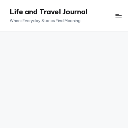
Life and Travel Journal
Skip
to
Where Everyday Stories Find Meaning
content