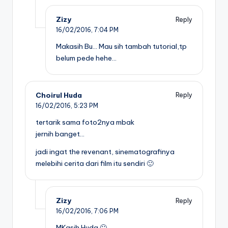
Zizy
Reply
16/02/2016,
7:04 PM
Makasih Bu… Mau sih tambah tutorial,tp
belum pede hehe…
Choirul Huda
Reply
16/02/2016,
5:23 PM
tertarik sama foto2nya mbak
jernih banget…
jadi ingat the revenant, sinematografinya
melebihi cerita dari film itu sendiri 🙂
Zizy
Reply
16/02/2016,
7:06 PM
MKasih Huda 🙂