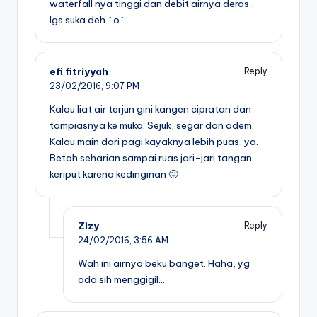
waterfall nya tinggi dan debit airnya deras ,
lgs suka deh ^o^
efi fitriyyah
Reply
23/02/2016,
9:07 PM
Kalau liat air terjun gini kangen cipratan dan
tampiasnya ke muka. Sejuk, segar dan adem.
Kalau main dari pagi kayaknya lebih puas, ya.
Betah seharian sampai ruas jari-jari tangan
keriput karena kedinginan 🙂
Zizy
Reply
24/02/2016,
3:56 AM
Wah ini airnya beku banget. Haha, yg
ada sih menggigil…