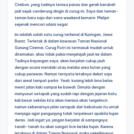
Cirebon, yang tadinya terasa panas dan gerah berubah
jadi sejuk cenderung dingin di curug ini. Saya dan teman-
teman baru saja dari sana weekend kemarin. Melipir
sejenak mencari udara segar.
Ini adalah salah satu curug terkenal di Kuningan, Jawa
Barat. Terletak di dalam kawasan Taman Nasional
Gunung Ciremai, Curug Putri ini termasuk mudah untuk
ditemukan, alias tidak pakai menjelajah jauh ke dalam.
Tadinya bayangan saya, akan berjalan cukup jauh
dengan acara mendaki atau melalui area hutan yang
cukup perawan. Namun ternyata letaknya dekat saja
dari areal tempat parkir. Yeah, kurang lebih lima belas
menit jalan kaki sampai ke bawah. Dimulai dengan
menyusuri setapak yang sudah rapi dengan jejeran batu
kali besar sekilas kita akan merasa akan tergelincir,
namun sebenarnya jalan setapak dari bebatuan itu untuk
menjaga agar pengunjung tidak terpeleset apabila hujan
deras. Jadi ingat ya, jangan berjalan di sampingnya,
tanah-tanah itu akan sangat licin ketika hujan. Karena
letaknya di dalam Taman Nasional, maka sekelilingnya