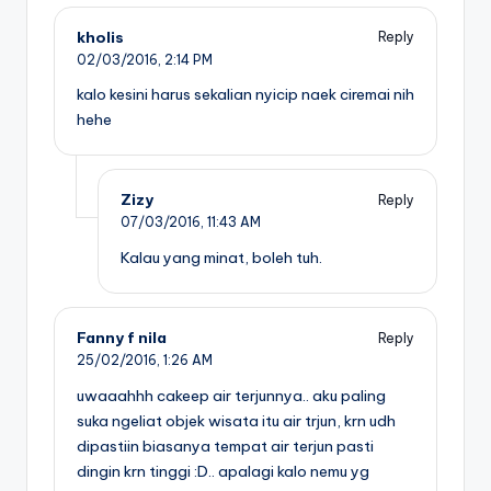
kholis
Reply
02/03/2016,
2:14 PM
kalo kesini harus sekalian nyicip naek ciremai nih
hehe
Zizy
Reply
07/03/2016,
11:43 AM
Kalau yang minat, boleh tuh.
Fanny f nila
Reply
25/02/2016,
1:26 AM
uwaaahhh cakeep air terjunnya.. aku paling
suka ngeliat objek wisata itu air trjun, krn udh
dipastiin biasanya tempat air terjun pasti
dingin krn tinggi :D.. apalagi kalo nemu yg