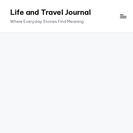
Life and Travel Journal
Skip
to
Where Everyday Stories Find Meaning
content