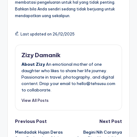
membatasi pengeluaran untuk hal yang tidak penting.
Bahkan bila Anda sendiri sedang tidak berjuang untuk
mendapatkan uang sekalipun.
Last updated on 26/12/2025
Zizy Damanik
About Zizy
An emotional mother of one
daughter who likes to share her life journey.
Passionate in travel, photography, and digital
content. Drop your email to hello@tehsusu.com
to collaborate.
View All Posts
Post
Previous Post
Next Post
Mendadak Hujan Deras
Begini Nih Caranya
navigation