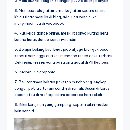
2
. Main puzzle dengan kepingan puzzle paling banyak
3.
Membuat blog atau jurnal kegiatan secara online.
Kalau tidak menulis di blog, ada juga yang suka
menyimpannya di Facebook
4.
Ikut kelas dance online, meski rasanya kurang seru
karena harus dance sendiri-sendiri
5.
Belajar baking kue. Buat jadwal juga biar gak bosan,
seperti seminggu dua kali mencoba resep cake terbaru.
Cek resep-resep yang pasti anti gagal di
All Recipes
.
6.
Berkebun hidroponik
7.
Beli tanaman kaktus paketan murah yang lengkap
dengan pot lalu tanam sendiri di rumah. Susun di teras
depan atau di rooftop, siram beberapa hari sekali
8.
Bikin kerajinan yang gampang, seperti bikin masker
kain sendiri