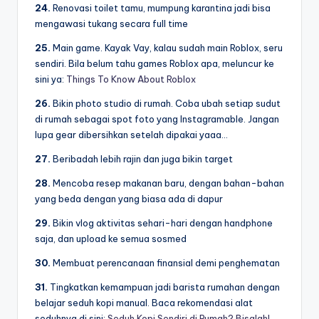
24.
Renovasi toilet tamu, mumpung karantina jadi bisa
mengawasi tukang secara full time
25.
Main game. Kayak Vay, kalau sudah main Roblox, seru
sendiri. Bila belum tahu games Roblox apa, meluncur ke
sini ya:
Things To Know About Roblox
26.
Bikin photo studio di rumah. Coba ubah setiap sudut
di rumah sebagai spot foto yang Instagramable. Jangan
lupa gear dibersihkan setelah dipakai yaaa…
27.
Beribadah lebih rajin dan juga bikin target
28.
Mencoba resep makanan baru, dengan bahan-bahan
yang beda dengan yang biasa ada di dapur
29.
Bikin vlog aktivitas sehari-hari dengan handphone
saja, dan upload ke semua sosmed
30.
Membuat perencanaan finansial demi penghematan
31.
Tingkatkan kemampuan jadi barista rumahan dengan
belajar seduh kopi manual. Baca rekomendasi alat
seduhnya di sini:
Seduh Kopi Sendiri di Rumah? Bisalah!