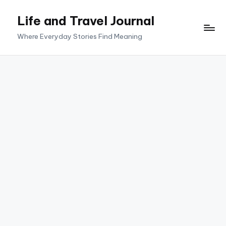
Life and Travel Journal
Skip
to
Where Everyday Stories Find Meaning
content