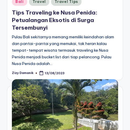
Posted
Bali
Travel
Travel Tips
in
Tips Traveling ke Nusa Penida:
Petualangan Eksotis di Surga
Tersembunyi
Pulau Bali sekitarnya memang memiliki keindahan alam
dan pantai-pantai yang memukai, tak heran kalau
tempat-tempat wisata termasuk traveling ke Nusa
Penida menjadi bucket list dari tiap pelancong. Pulau
Nusa Penida adalah…
Zizy Damanik
13/08/2023
Posted
by