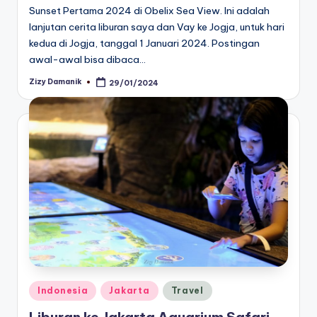
Sunset Pertama 2024 di Obelix Sea View. Ini adalah
lanjutan cerita liburan saya dan Vay ke Jogja, untuk hari
kedua di Jogja, tanggal 1 Januari 2024. Postingan
awal-awal bisa dibaca…
Zizy Damanik
29/01/2024
Posted
by
Posted
Indonesia
Jakarta
Travel
in
Liburan ke Jakarta Aquarium Safari,