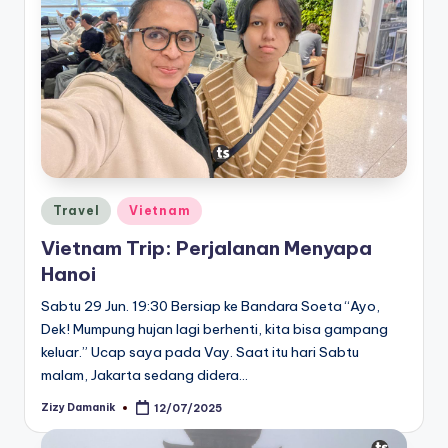
Posted
Travel
Vietnam
in
Vietnam Trip: Perjalanan Menyapa
Hanoi
Sabtu 29 Jun. 19:30 Bersiap ke Bandara Soeta “Ayo,
Dek! Mumpung hujan lagi berhenti, kita bisa gampang
keluar.” Ucap saya pada Vay. Saat itu hari Sabtu
malam, Jakarta sedang didera…
Zizy Damanik
12/07/2025
Posted
by