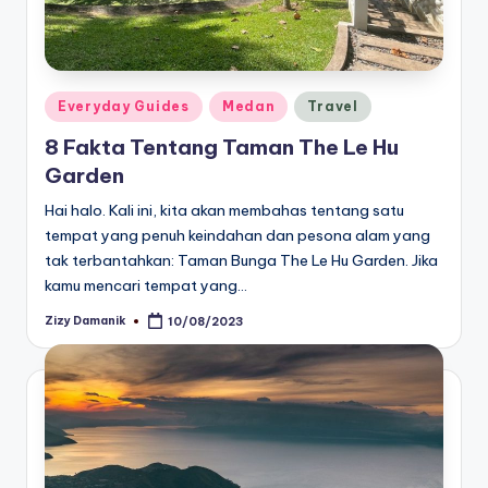
Posted
Everyday Guides
Medan
Travel
in
8 Fakta Tentang Taman The Le Hu
Garden
Hai halo. Kali ini, kita akan membahas tentang satu
tempat yang penuh keindahan dan pesona alam yang
tak terbantahkan: Taman Bunga The Le Hu Garden. Jika
kamu mencari tempat yang…
Zizy Damanik
10/08/2023
Posted
by