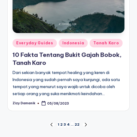
Posted
Everyday Guides
Indonesia
Tanah Karo
in
10 Fakta Tentang Bukit Gajah Bobok,
Tanah Karo
Dari sekian banyak tempat healing yang keren di
Indonesia yang sudah pernah saya kunjungi, ada satu
tempat yang menurut saya wajib untuk dicoba oleh
setiap orang yang suka menikmati keindahan…
Zizy Damanik
05/08/2023
Posted
by
Posts
1
2
3
4
…
22
PREVIOUS
NEXT
PAGE
PAGE