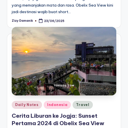
yang memanjakan mata dan rasa. Obelix Sea View kini
jadi destinasi wajib buat short…
Zizy Damanik
23/06/2025
Posted
by
Posted
Daily Notes
Indonesia
Travel
in
Cerita Liburan ke Jogja: Sunset
Pertama 2024 di Obelix Sea View