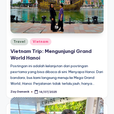
Posted
Travel
Vietnam
in
Vietnam Trip: Mengunjungi Grand
World Hanoi
Postingan ini adalah kelanjutan dari postingan
pexrtama yang bisa dibaca di sini: Menyapa Hanoi. Dari
bandara, bus kami langsung menuju ke Mega Grand
World, Hanoi. Perjalanan tidak terlalu jauh, hanya…
Zizy Damanik
14/07/2025
Posted
by