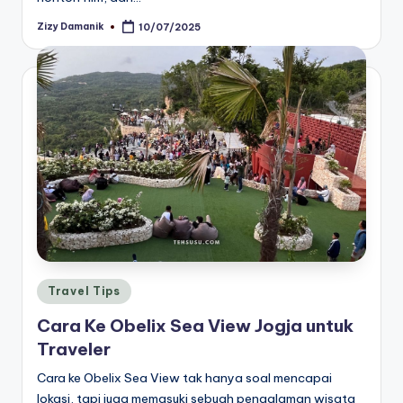
Zizy Damanik
10/07/2025
Posted
by
Posted
Travel Tips
in
Cara Ke Obelix Sea View Jogja untuk
Traveler
Cara ke Obelix Sea View tak hanya soal mencapai
lokasi, tapi juga memasuki sebuah pengalaman wisata