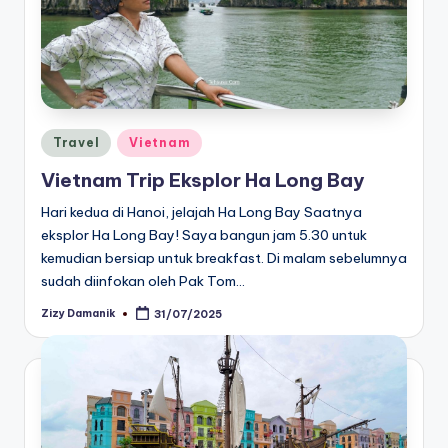
Posted
Travel
Vietnam
in
Vietnam Trip Eksplor Ha Long Bay
Hari kedua di Hanoi, jelajah Ha Long Bay Saatnya
eksplor Ha Long Bay! Saya bangun jam 5.30 untuk
kemudian bersiap untuk breakfast. Di malam sebelumnya
sudah diinfokan oleh Pak Tom…
Zizy Damanik
31/07/2025
Posted
by