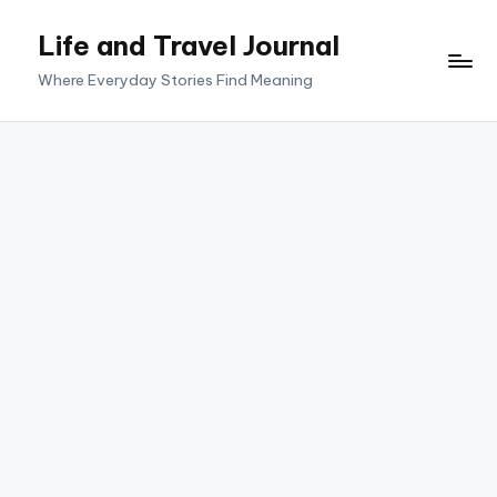
Life and Travel Journal
Skip
to
Where Everyday Stories Find Meaning
content