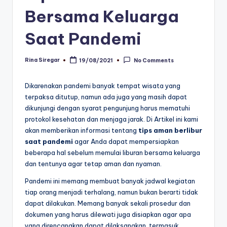
Bersama Keluarga
Saat Pandemi
Rina Siregar
19/08/2021
No Comments
Posted
by
Dikarenakan pandemi banyak tempat wisata yang
terpaksa ditutup, namun ada juga yang masih dapat
dikunjungi dengan syarat pengunjung harus mematuhi
protokol kesehatan dan menjaga jarak. Di Artikel ini kami
akan memberikan informasi tentang
tips aman berlibur
saat pandemi
agar Anda dapat mempersiapkan
beberapa hal sebelum memulai liburan bersama keluarga
dan tentunya agar tetap aman dan nyaman.
Pandemi ini memang membuat banyak jadwal kegiatan
tiap orang menjadi terhalang, namun bukan berarti tidak
dapat dilakukan. Memang banyak sekali prosedur dan
dokumen yang harus dilewati juga disiapkan agar apa
yang direncanakan dapat dilaksanakan, termasuk