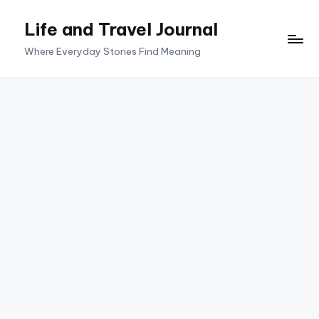
Life and Travel Journal
Skip
to
Where Everyday Stories Find Meaning
content