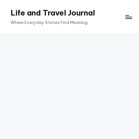
Life and Travel Journal
Skip
to
Where Everyday Stories Find Meaning
content