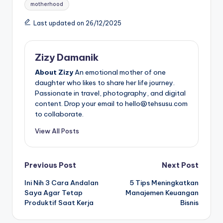
Tags:
motherhood
Last updated on 26/12/2025
Zizy Damanik
About Zizy
An emotional mother of one
daughter who likes to share her life journey.
Passionate in travel, photography, and digital
content. Drop your email to hello@tehsusu.com
to collaborate.
View All Posts
Post
Previous Post
Next Post
Ini Nih 3 Cara Andalan
5 Tips Meningkatkan
navigation
Saya Agar Tetap
Manajemen Keuangan
Produktif Saat Kerja
Bisnis