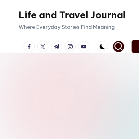
Life and Travel Journal
Skip
to
Where Everyday Stories Find Meaning
content
facebook.com
twitter.com
t.me
instagram.com
youtube.com