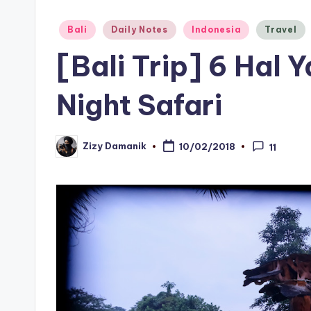
Posted
Bali
Daily Notes
Indonesia
Travel
in
[Bali Trip] 6 Hal 
Night Safari
Zizy Damanik
10/02/2018
11
Posted
by