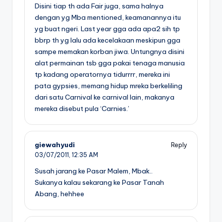
Disini tiap th ada Fair juga, sama halnya
dengan yg Mba mentioned, keamanannya itu
yg buat ngeri. Last year gga ada apa2 sih tp
bbrp th yg lalu ada kecelakaan meskipun gga
sampe memakan korban jiwa. Untungnya disini
alat permainan tsb gga pakai tenaga manusia
tp kadang operatornya tidurrrr, mereka ini
pata gypsies, memang hidup mreka berkeliling
dari satu Carnival ke carnival lain, makanya
mereka disebut pula ‘Carnies.’
giewahyudi
Reply
03/07/2011,
12:35 AM
Susah jarang ke Pasar Malem, Mbak..
Sukanya kalau sekarang ke Pasar Tanah
Abang, hehhee