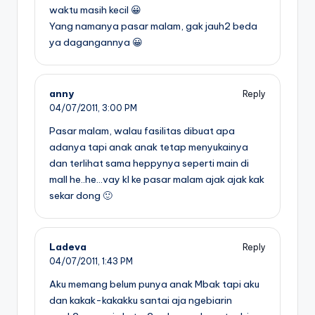
waktu masih kecil 😀
Yang namanya pasar malam, gak jauh2 beda
ya dagangannya 😀
anny
Reply
04/07/2011,
3:00 PM
Pasar malam, walau fasilitas dibuat apa
adanya tapi anak anak tetap menyukainya
dan terlihat sama heppynya seperti main di
mall he..he…vay kl ke pasar malam ajak ajak kak
sekar dong 🙂
Ladeva
Reply
04/07/2011,
1:43 PM
Aku memang belum punya anak Mbak tapi aku
dan kakak-kakakku santai aja ngebiarin