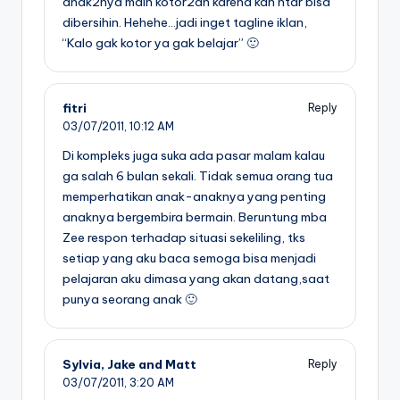
anak2nya main kotor2an karena kan ntar bisa
dibersihin. Hehehe…jadi inget tagline iklan,
“Kalo gak kotor ya gak belajar” 🙂
fitri
Reply
03/07/2011,
10:12 AM
Di kompleks juga suka ada pasar malam kalau
ga salah 6 bulan sekali. Tidak semua orang tua
memperhatikan anak-anaknya yang penting
anaknya bergembira bermain. Beruntung mba
Zee respon terhadap situasi sekeliling, tks
setiap yang aku baca semoga bisa menjadi
pelajaran aku dimasa yang akan datang,saat
punya seorang anak 🙂
Sylvia, Jake and Matt
Reply
03/07/2011,
3:20 AM