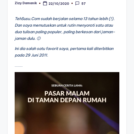
Zizy Damanik
22/10/2020
57
Posted
by
TehSusu.Com sudah berjalan selama 13 tahun lebih (!).
Dan
saya memutuskan untuk rutin menyoroti satu atau
dua tulisan paling populer, paling berkesan dari jaman-
jaman dulu. 🙂
Ini dia salah satu favorit saya, pertama kali diterbitkan
pada 29 Juni 2011.
………