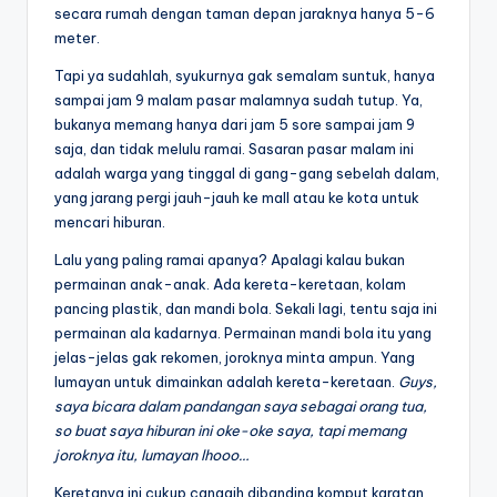
secara rumah dengan taman depan jaraknya hanya 5-6
meter.
Tapi ya sudahlah, syukurnya gak semalam suntuk, hanya
sampai jam 9 malam pasar malamnya sudah tutup. Ya,
bukanya memang hanya dari jam 5 sore sampai jam 9
saja, dan tidak melulu ramai. Sasaran pasar malam ini
adalah warga yang tinggal di gang-gang sebelah dalam,
yang jarang pergi jauh-jauh ke mall atau ke kota untuk
mencari hiburan.
Lalu yang paling ramai apanya? Apalagi kalau bukan
permainan anak-anak. Ada kereta-keretaan, kolam
pancing plastik, dan mandi bola. Sekali lagi, tentu saja ini
permainan ala kadarnya. Permainan mandi bola itu yang
jelas-jelas gak rekomen, joroknya minta ampun. Yang
lumayan untuk dimainkan adalah kereta-keretaan.
Guys,
saya bicara dalam pandangan saya sebagai orang tua,
so buat saya hiburan ini oke-oke saya, tapi memang
joroknya itu, lumayan lhooo…
Keretanya ini cukup canggih dibanding komput karatan