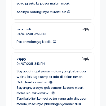
saya jg suka ke pasar malam mbak
soalnya barang2nya murah2 sih 😀
azizhadi
Reply
04/07/2011,
3:56 PM
Pasar malam yg klasik.. 😀
Zippy
Reply
04/07/2011,
3:13 PM
Saya jadi ingat pasar malam yang beberapa
waktu lalu juga sempat ada di dekat rumah.
Gak deket2 amat sih 😀
Sayangnya saya gak sempat kesana mbak,
males sih, wkwkwkw… 😆
Tapi kalo liat komedi putar yang ada di pasar
malam, rasa2nya jadi kangen jaman2 dulu