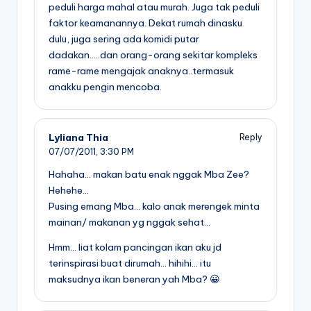
peduli harga mahal atau murah. Juga tak peduli
faktor keamanannya. Dekat rumah dinasku
dulu, juga sering ada komidi putar
dadakan…..dan orang-orang sekitar kompleks
rame-rame mengajak anaknya..termasuk
anakku pengin mencoba.
Lyliana Thia
Reply
07/07/2011,
3:30 PM
Hahaha… makan batu enak nggak Mba Zee?
Hehehe…
Pusing emang Mba… kalo anak merengek minta
mainan/ makanan yg nggak sehat…
Hmm… liat kolam pancingan ikan aku jd
terinspirasi buat dirumah… hihihi… itu
maksudnya ikan beneran yah Mba? 😀