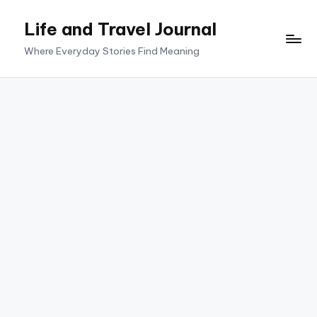
Life and Travel Journal
Skip
to
Where Everyday Stories Find Meaning
content