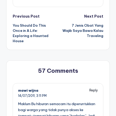
Post
Previous Post
Next Post
You Should Do This
7 Jenis Obat Yang
navigation
Once in A Life:
Wajib Saya Bawa Kalau
Exploring a Haunted
Traveling
House
57 Comments
mawi wijna
Reply
14/07/2011,
3:11 PM
Maklum Bu hiburan semacam itu diperuntukkan
bagi warga yang tidak punya akses ke
tempat-tempat hiburan yang “berkelas”. Jadi,