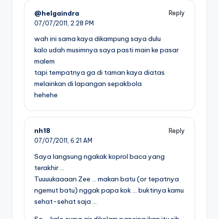
@helgaindra
Reply
07/07/2011,
2:28 PM
wah ini sama kaya dikampung saya dulu
kalo udah musimnya saya pasti main ke pasar
malem
tapi tempatnya ga di taman kaya diatas
melainkan di lapangan sepakbola
hehehe
nh18
Reply
07/07/2011,
6:21 AM
Saya langsung ngakak koprol baca yang
terakhir …
Tuuuukaaaan Zee … makan batu (or tepatnya
ngemut batu) nggak papa kok … buktinya kamu
sehat-sehat saja …
So … kalo cuma air dikolam pancing ikan itu sih