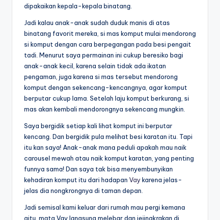
dipakaikan kepala-kepala binatang.
Jadi kalau anak-anak sudah duduk manis di atas
binatang favorit mereka, si mas komput mulai mendorong
si komput dengan cara berpegangan pada besi pengait
tadi. Menurut saya permainan ini cukup beresiko bagi
anak-anak kecil, karena selain tidak ada ikatan
pengaman, juga karena si mas tersebut mendorong
komput dengan sekencang-kencangnya, agar komput
berputar cukup lama. Setelah laju komput berkurang, si
mas akan kembali mendorongnya sekencang mungkin.
Saya bergidik setiap kali lihat komput ini berputar
kencang. Dan bergidik pula melihat besi karatan itu. Tapi
itu kan saya! Anak-anak mana peduli apakah mau naik
carousel mewah atau naik komput karatan, yang penting
funnya sama! Dan saya tak bisa menyembunyikan
kehadiran komput itu dari hadapan
Vay
karena jelas-
jelas dia nongkrongnya di taman depan.
Jadi semisal kami keluar dari rumah mau pergi kemana
gitu, mata Vay langsung melebar dan jejingkrakan di