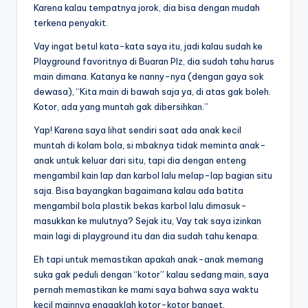
Karena kalau tempatnya jorok, dia bisa dengan mudah
terkena penyakit.
Vay ingat betul kata-kata saya itu, jadi kalau sudah ke
Playground favoritnya di Buaran Plz, dia sudah tahu harus
main dimana. Katanya ke nanny-nya (dengan gaya sok
dewasa), “Kita main di bawah saja ya, di atas gak boleh.
Kotor, ada yang muntah gak dibersihkan.”
Yap! Karena saya lihat sendiri saat ada anak kecil
muntah di kolam bola, si mbaknya tidak meminta anak-
anak untuk keluar dari situ, tapi dia dengan enteng
mengambil kain lap dan karbol lalu melap-lap bagian situ
saja. Bisa bayangkan bagaimana kalau ada batita
mengambil bola plastik bekas karbol lalu dimasuk-
masukkan ke mulutnya? Sejak itu, Vay tak saya izinkan
main lagi di playground itu dan dia sudah tahu kenapa.
Eh tapi untuk memastikan apakah anak-anak memang
suka gak peduli dengan “kotor” kalau sedang main, saya
pernah memastikan ke mami saya bahwa saya waktu
kecil mainnya enggaklah kotor-kotor banget.