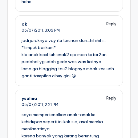
hehe..
ok
Reply
05/07/2011,
3:05 PM
jadi joroknya vay itu turunan dari…hihihihi…
*timpuk baskom*
klo anak kecil tuh enak2 aja main kotor2an
pedahal yg udah gede was was liatnya
lama ga blogging tau2 blognya mbak zee udh
ganti tampilan cihuy gini 😀
ysalma
Reply
05/07/2011,
2:21 PM
saya memperkenalkan anak-anak ke
kehidupan seperti ini kok zie, asal mereka
menikmatinya.
karena banyak yang kurang beruntung