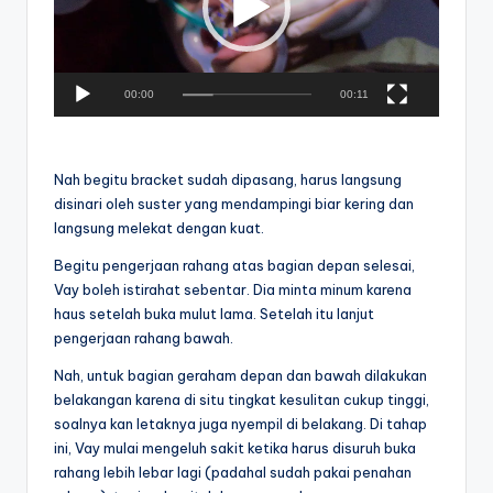
o
P
l
a
00:00
00:11
y
e
r
Nah begitu bracket sudah dipasang, harus langsung
disinari oleh suster yang mendampingi biar kering dan
langsung melekat dengan kuat.
Begitu pengerjaan rahang atas bagian depan selesai,
Vay boleh istirahat sebentar. Dia minta minum karena
haus setelah buka mulut lama. Setelah itu lanjut
pengerjaan rahang bawah.
Nah, untuk bagian geraham depan dan bawah dilakukan
belakangan karena di situ tingkat kesulitan cukup tinggi,
soalnya kan letaknya juga nyempil di belakang. Di tahap
ini, Vay mulai mengeluh sakit ketika harus disuruh buka
rahang lebih lebar lagi (padahal sudah pakai penahan