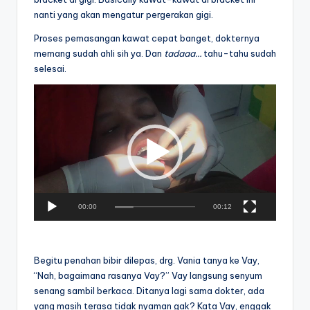
nanti yang akan mengatur pergerakan gigi.
Proses pemasangan kawat cepat banget, dokternya
memang sudah ahli sih ya. Dan
tadaaa…
tahu-tahu sudah
selesai.
V
i
d
e
o
P
l
a
00:00
00:12
y
e
r
Begitu penahan bibir dilepas, drg. Vania tanya ke Vay,
“Nah, bagaimana rasanya Vay?” Vay langsung senyum
senang sambil berkaca. Ditanya lagi sama dokter, ada
yang masih terasa tidak nyaman gak? Kata Vay, enggak