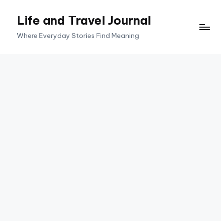
Life and Travel Journal
Skip
to
Where Everyday Stories Find Meaning
content