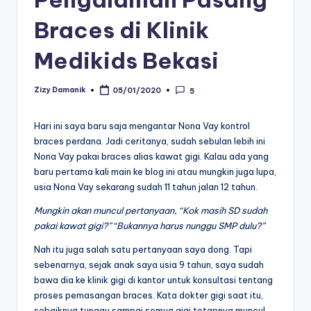
Braces di Klinik
Medikids Bekasi
Zizy Damanik
05/01/2020
5
Posted
by
Hari ini saya baru saja mengantar Nona Vay kontrol
braces perdana. Jadi ceritanya, sudah sebulan lebih ini
Nona Vay pakai braces alias kawat gigi. Kalau ada yang
baru pertama kali main ke blog ini atau mungkin juga lupa,
usia Nona Vay sekarang sudah 11 tahun jalan 12 tahun.
Mungkin akan muncul pertanyaan, “Kok masih SD sudah
pakai kawat gigi?” “Bukannya harus nunggu SMP dulu?”
Nah itu juga salah satu pertanyaan saya dong. Tapi
sebenarnya, sejak anak saya usia 9 tahun, saya sudah
bawa dia ke klinik gigi di kantor untuk konsultasi tentang
proses pemasangan braces. Kata dokter gigi saat itu,
sebaiknya tunggu sampai semua gigi tetapnya muncul.