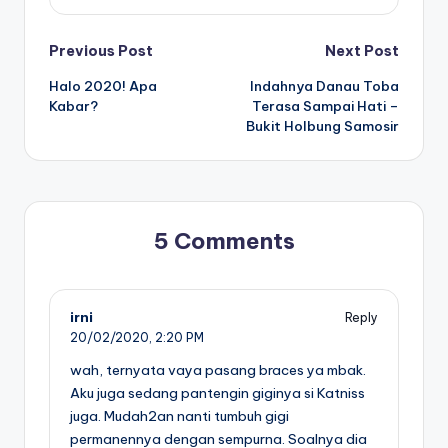
Post
Previous Post
Next Post
Halo 2020! Apa
Indahnya Danau Toba
navigation
Kabar?
Terasa Sampai Hati –
Bukit Holbung Samosir
5 Comments
irni
Reply
20/02/2020,
2:20 PM
wah, ternyata vaya pasang braces ya mbak.
Aku juga sedang pantengin giginya si Katniss
juga. Mudah2an nanti tumbuh gigi
permanennya dengan sempurna. Soalnya dia