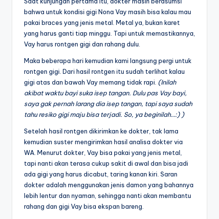
Saat kunjungan pertama itu, dokter masih berasumsi
bahwa untuk kondisi gigi Nona Vay masih bisa kalau mau
pakai braces yang jenis metal. Metal ya, bukan karet
yang harus ganti tiap minggu. Tapi untuk memastikannya,
Vay harus rontgen gigi dan rahang dulu.
Maka beberapa hari kemudian kami langsung pergi untuk
rontgen gigi. Dari hasil rontgen itu sudah terlihat kalau
gigi atas dan bawah Vay memang tidak rapi.
(Inilah
akibat waktu bayi suka isep tangan. Dulu pas Vay bayi,
saya gak pernah larang dia isep tangan, tapi saya sudah
tahu resiko gigi maju bisa terjadi. So, ya beginilah…:) )
Setelah hasil rontgen dikirimkan ke dokter, tak lama
kemudian suster mengirimkan hasil analisa dokter via
WA. Menurut dokter, Vay bisa pakai yang jenis metal,
tapi nanti akan terasa cukup sakit di awal dan bisa jadi
ada gigi yang harus dicabut, taring kanan kiri. Saran
dokter adalah menggunakan jenis damon yang bahannya
lebih lentur dan nyaman, sehingga nanti akan membantu
rahang dan gigi Vay bisa ekspan bareng.