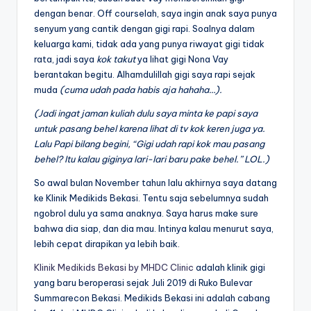
dengan benar. Off courselah, saya ingin anak saya punya
senyum yang cantik dengan gigi rapi. Soalnya dalam
keluarga kami, tidak ada yang punya riwayat gigi tidak
rata, jadi saya
kok takut
ya lihat gigi Nona Vay
berantakan begitu. Alhamdulillah gigi saya rapi sejak
muda
(cuma udah pada habis aja hahaha…).
(Jadi ingat jaman kuliah dulu saya minta ke papi saya
untuk pasang behel karena lihat di tv kok keren juga ya.
Lalu Papi bilang begini, “Gigi udah rapi kok mau pasang
behel? Itu kalau giginya lari-lari baru pake behel.” LOL.)
So awal bulan November tahun lalu akhirnya saya datang
ke Klinik Medikids Bekasi. Tentu saja sebelumnya sudah
ngobrol dulu ya sama anaknya. Saya harus make sure
bahwa dia siap, dan dia mau. Intinya kalau menurut saya,
lebih cepat dirapikan ya lebih baik.
Klinik Medikids Bekasi by MHDC Clinic
adalah klinik gigi
yang baru beroperasi sejak Juli 2019 di Ruko Bulevar
Summarecon Bekasi. Medikids Bekasi ini adalah cabang