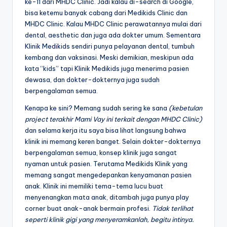
ke-11 dari MHDC Clinic. Jadi kalau di-search di Google,
bisa ketemu banyak cabang dari Medikids Clinic dan
MHDC Clinic. Kalau MHDC Clinic perawatannya mulai dari
dental, aesthetic dan juga ada dokter umum. Sementara
Klinik Medikids sendiri punya pelayanan dental, tumbuh
kembang dan vaksinasi. Meski demikian, meskipun ada
kata “kids” tapi Klinik Medikids juga menerima pasien
dewasa, dan dokter-dokternya juga sudah
berpengalaman semua.
Kenapa ke sini? Memang sudah sering ke sana
(kebetulan
project terakhir Mami Vay ini terkait dengan MHDC Clinic)
dan selama kerja itu saya bisa lihat langsung bahwa
klinik ini memang keren banget. Selain dokter-dokternya
berpengalaman semua, konsep klinik juga sangat
nyaman untuk pasien. Terutama Medikids Klinik yang
memang sangat mengedepankan kenyamanan pasien
anak. Klinik ini memiliki tema-tema lucu buat
menyenangkan mata anak, ditambah juga punya play
corner buat anak-anak bermain profesi.
Tidak terlihat
seperti klinik gigi yang menyeramkanlah, begitu intinya.