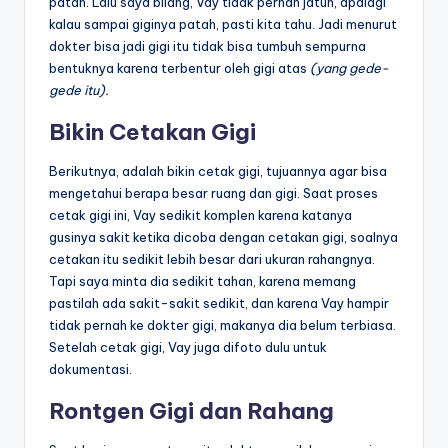
patah. Lalu saya bilang, Vay tidak pernah jatuh, apalagi
kalau sampai giginya patah, pasti kita tahu. Jadi menurut
dokter bisa jadi gigi itu tidak bisa tumbuh sempurna
bentuknya karena terbentur oleh gigi atas
(yang gede-
gede itu).
Bikin Cetakan Gigi
Berikutnya, adalah bikin cetak gigi, tujuannya agar bisa
mengetahui berapa besar ruang dan gigi. Saat proses
cetak gigi ini, Vay sedikit komplen karena katanya
gusinya sakit ketika dicoba dengan cetakan gigi, soalnya
cetakan itu sedikit lebih besar dari ukuran rahangnya.
Tapi saya minta dia sedikit tahan, karena memang
pastilah ada sakit-sakit sedikit, dan karena Vay hampir
tidak pernah ke dokter gigi, makanya dia belum terbiasa.
Setelah cetak gigi, Vay juga difoto dulu untuk
dokumentasi.
Rontgen Gigi dan Rahang