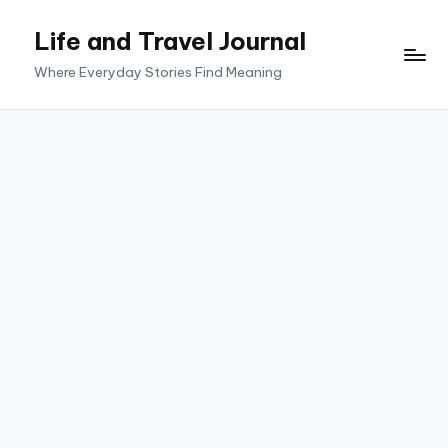
Life and Travel Journal
Skip
to
Where Everyday Stories Find Meaning
content