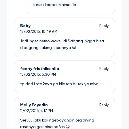
Harus dicoba minimal 1x…
Beby
Reply
18/02/2015,
10:49 AM
Jadi inget nemo waktu di Sabang. Ngga bisa
dipegang saking lincahnya 😀
fanny fristhika nila
Reply
13/02/2015,
5:30 PM
tp dari foto2nya ga kliatan butek ya mba…
Melly Feyadin
Reply
11/02/2015,
4:17 PM
Seruuu, aku kok ngebayangin org diving
rasanya gak bisa nafas 😀