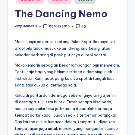
in
The Dancing Nemo
Zizy Damanik
08/02/2015
10
Posted
by
Masih lanjutan cerita tentang
Pulau Sepa
. Rasanya tak
afdol bila tidak masuk ke air, diving, snorkeling, atau
sekadar berbaring di pasir putihnya di tepi pantai.
Maka kemarin sebagian besar rombongan pun menyelam.
Tentu saja bagi yang belum sertified didampingi oleh
instruktur. Kami tidak pergi ke dive spot di tengah laut
sana, tapi cukup di dermaga saja.
Kalau di pantai dan dermaga seberangnya airnya jernih,
di dermaga itu justru butek. Entah kenapa bisa beda,
namun saya pikir bisa jadi karena itu adalah dermaga
tempat parkir kapal. Sudah sedikit tercemar barangkali.
Dan karena di situ lumayan dalam, tempat itu dijadikan
tempat ujian juga untuk mereka yang mengambil license