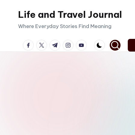
Life and Travel Journal
Skip
to
Where Everyday Stories Find Meaning
content
facebook.com
twitter.com
t.me
instagram.com
youtube.com