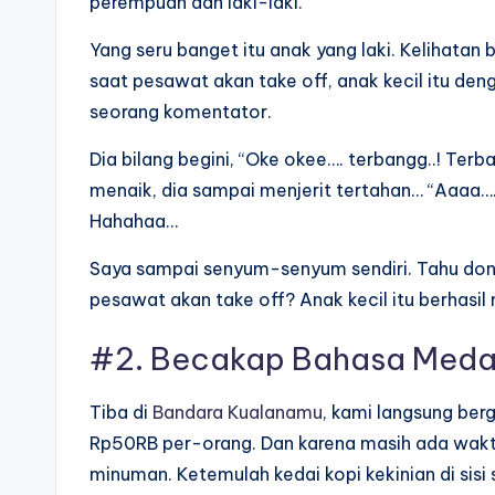
perempuan dan laki-laki.
Yang seru banget itu anak yang laki. Kelihatan 
saat pesawat akan take off, anak kecil itu d
seorang komentator.
Dia bilang begini, “Oke okee…. terbangg..! Te
menaik, dia sampai menjerit tertahan… “Aaaa
Hahahaa…
Saya sampai senyum-senyum sendiri. Tahu don
pesawat akan take off? Anak kecil itu berhasil
#2. Becakap
Bahasa Med
Tiba di
Bandara Kualanamu
, kami langsung be
Rp50RB per-orang. Dan karena masih ada waktu
minuman. Ketemulah kedai kopi kekinian di sisi s