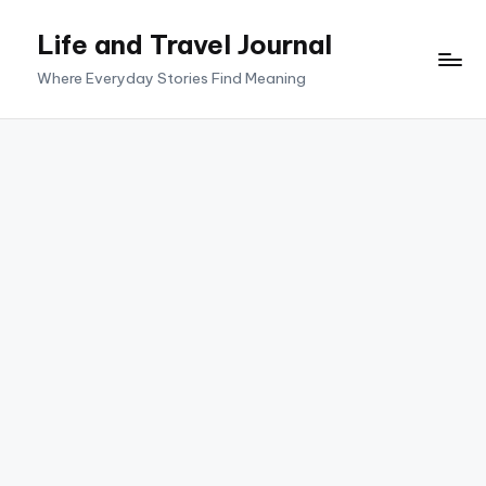
Life and Travel Journal
Skip
to
Where Everyday Stories Find Meaning
content