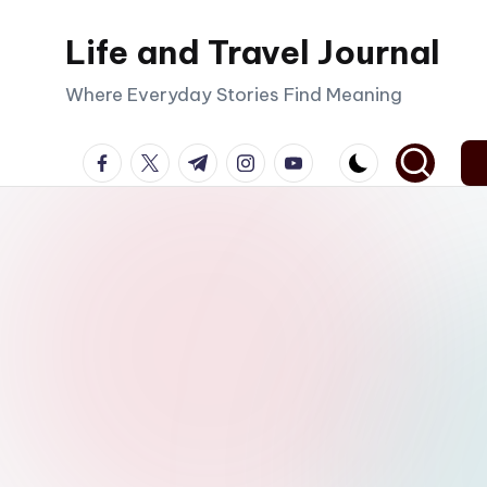
Life and Travel Journal
Skip
to
Where Everyday Stories Find Meaning
content
facebook.com
twitter.com
t.me
instagram.com
youtube.com