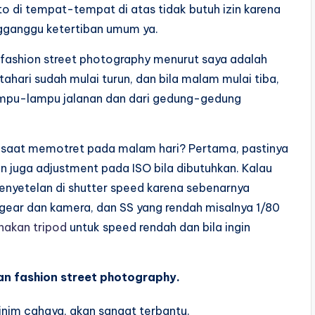
to di tempat-tempat di atas tidak butuh izin karena
gganggu ketertiban umum ya.
fashion street photography menurut saya adalah
hari sudah mulai turun, dan bila malam mulai tiba,
lampu-lampu jalanan dan dari gedung-gedung
g saat memotret pada malam hari? Pertama, pastinya
 juga adjustment pada ISO bila dibutuhkan. Kalau
enyetelan di shutter speed karena sebenarnya
gear dan kamera, dan SS yang rendah misalnya 1/80
akan tripod
untuk speed rendah dan bila ingin
n fashion street photography.
inim cahaya, akan sangat terbantu.