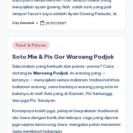
menyajikan ayam goreng. Nah, salah satu yang jadi
tempat favorit saya adalah Ayam Goreng Pemuda, di…
Zizy Damanik
21/07/2007
Posted
by
Posted
Food & Places
in
Soto Mie & Pis Gor Waroeng Podjok
Suka makan yang berkuah dan panas-panas? Coba
datang ke
Waroeng Podjok
. Ini warung yang —
katanya — menyajikan semua makanan tradisional khas
makanan warung, cuma bedanya warung yang satu ini
bukanya di
mall
. Ada yang di Sarinah, Plz Semanggi,
dan juga Plz. Senayan.
Konsepnya boleh juga, pelayan berpakaian tradisional
ala Jawa dengan batik dan kebaya. Lagu yang diputar
juga sejenis keroncong Jawa, mengalun pelan menemani
tamu menikmati hidangan.