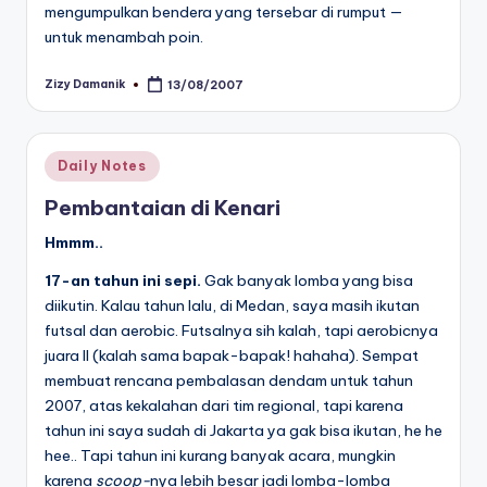
mengumpulkan bendera yang tersebar di rumput —
untuk menambah poin.
Zizy Damanik
13/08/2007
Posted
by
Posted
Daily Notes
in
Pembantaian di Kenari
Hmmm..
17-an tahun ini sepi.
Gak banyak lomba yang bisa
diikutin. Kalau tahun lalu, di Medan, saya masih ikutan
futsal dan aerobic. Futsalnya sih kalah, tapi aerobicnya
juara II (kalah sama bapak-bapak! hahaha). Sempat
membuat rencana pembalasan dendam untuk tahun
2007, atas kekalahan dari tim regional, tapi karena
tahun ini saya sudah di Jakarta ya gak bisa ikutan, he he
hee.. Tapi tahun ini kurang banyak acara, mungkin
karena
scoop-
nya lebih besar jadi lomba-lomba