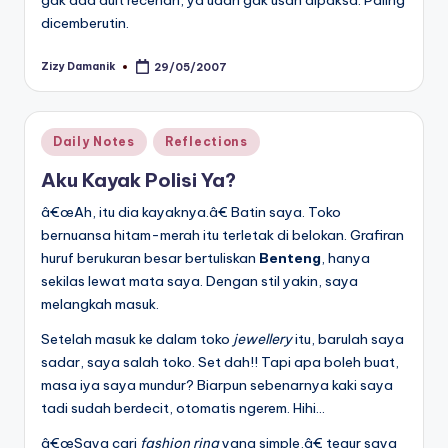
dicemberutin.
Zizy Damanik
29/05/2007
Posted
by
Posted
Daily Notes
Reflections
in
Aku Kayak Polisi Ya?
â€œAh, itu dia kayaknya.â€ Batin saya. Toko
bernuansa hitam-merah itu terletak di belokan. Grafiran
huruf berukuran besar bertuliskan
Benteng
, hanya
sekilas lewat mata saya. Dengan stil yakin, saya
melangkah masuk.
Setelah masuk ke dalam toko
jewellery
itu, barulah saya
sadar, saya salah toko. Set dah!! Tapi apa boleh buat,
masa iya saya mundur? Biarpun sebenarnya kaki saya
tadi sudah berdecit, otomatis ngerem. Hihi…
â€œSaya cari
fashion ring
yang simple,â€ tegur saya