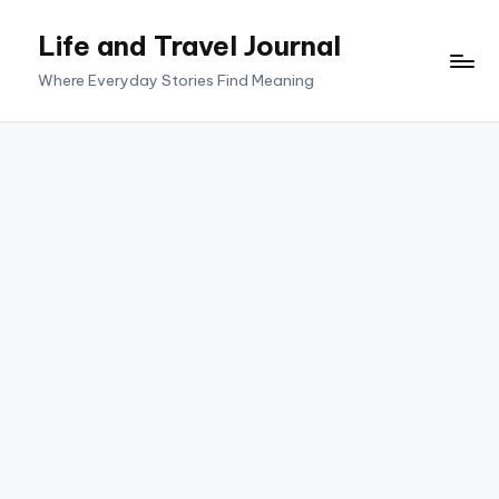
Life and Travel Journal
Skip
to
Where Everyday Stories Find Meaning
content