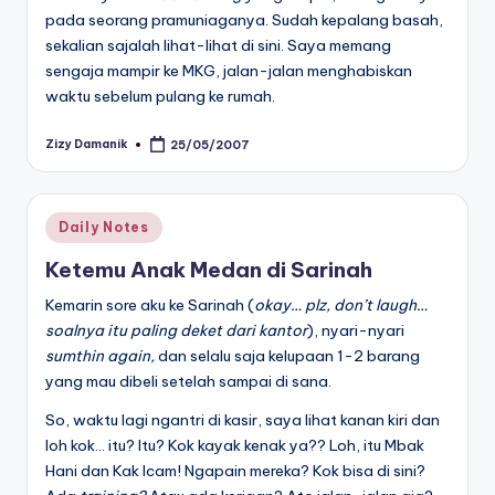
pada seorang pramuniaganya. Sudah kepalang basah,
sekalian sajalah lihat-lihat di sini. Saya memang
sengaja mampir ke MKG, jalan-jalan menghabiskan
waktu sebelum pulang ke rumah.
Zizy Damanik
25/05/2007
Posted
by
Posted
Daily Notes
in
Ketemu Anak Medan di Sarinah
Kemarin sore aku ke Sarinah (
okay… plz, don’t laugh…
soalnya itu paling deket dari kantor
), nyari-nyari
sumthin again,
dan selalu saja kelupaan 1-2 barang
yang mau dibeli setelah sampai di sana.
So, waktu lagi ngantri di kasir, saya lihat kanan kiri dan
loh kok… itu? Itu? Kok kayak kenak ya?? Loh, itu Mbak
Hani dan Kak Icam! Ngapain mereka? Kok bisa di sini?