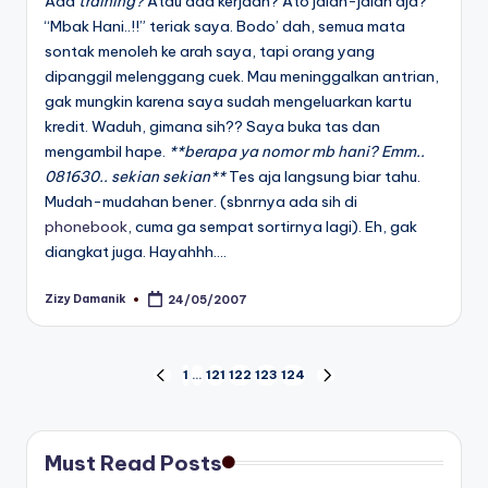
Ada
training?
Atau ada kerjaan? Ato jalan-jalan aja?
“Mbak Hani..!!” teriak saya. Bodo’ dah, semua mata
sontak menoleh ke arah saya, tapi orang yang
dipanggil melenggang cuek. Mau meninggalkan antrian,
gak mungkin karena saya sudah mengeluarkan kartu
kredit. Waduh, gimana sih?? Saya buka tas dan
mengambil hape.
**berapa ya nomor mb hani? Emm..
081630.. sekian sekian**
Tes aja langsung biar tahu.
Mudah-mudahan bener. (sbnrnya ada sih di
phonebook
, cuma ga sempat sortirnya lagi). Eh, gak
diangkat juga. Hayahhh….
Zizy Damanik
24/05/2007
Posted
by
Posts
1
…
121
122
123
124
PREVIOUS
NEXT
PAGE
PAGE
pagination
Must Read Posts