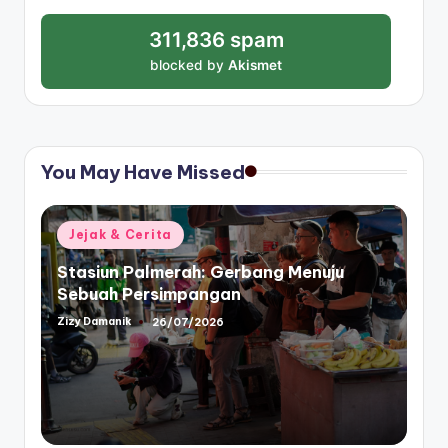
311,836 spam
blocked by
Akismet
You May Have Missed
Posted
Jejak & Cerita
in
Stasiun Palmerah: Gerbang Menuju
Sebuah Persimpangan
Zizy Damanik
26/07/2026
Posted
by