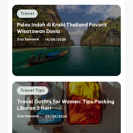
Posted
Travel
in
Pulau Indah di Krabi Thailand Favorit
Wisatawan Dunia
Zizy Damanik
14/06/2026
Posted
by
Posted
Travel Tips
in
Travel Outfits for Women: Tips Packing
Liburan 3 Hari
Zizy Damanik
09/06/2026
Posted
by