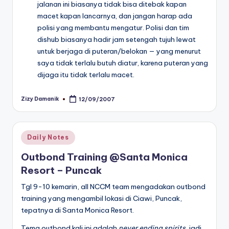
jalanan ini biasanya tidak bisa ditebak kapan
macet kapan lancarnya, dan jangan harap ada
polisi yang membantu mengatur. Polisi dan tim
dishub biasanya hadir jam setengah tujuh lewat
untuk berjaga di puteran/belokan — yang menurut
saya tidak terlalu butuh diatur, karena puteran yang
dijaga itu tidak terlalu macet.
Zizy Damanik
12/09/2007
Posted
by
Posted
Daily Notes
in
Outbond Training @Santa Monica
Resort – Puncak
Tgl 9-10 kemarin, all NCCM team mengadakan outbond
training yang mengambil lokasi di Ciawi, Puncak,
tepatnya di Santa Monica Resort.
Tema outbond kali ini adalah
never ending spirits
, jadi