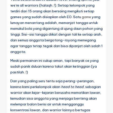
we’re all warriors (halaqh..!). Setiap kelompok yang
terdiri dari 15 orang akan bersaing mengikuti setiap
games yang sudah disiapkan oleh EO. Satu
game
yang
lumayan menantang adalah, memanjat tangga untuk
memukul bola yang digantung di ujung daun pohon yang
tinggi. Sisi-sisi tangga diikat dengan tali ke setiap arah,
dan semua anggota bergotong-royong memegang
agar tangga tetap tegak dan bisa dipanjat oleh salah 1
anggota.
Meski permainan ini cukup aman, tapi banyak ce yang
sudah panik duluan karena takut akan ketinggian (ya
pastilah..!)
Dan yang paling seru tentu saja perang-perangan,
karena kami perkelompok akan
head to head
, sebagian
warrior akan kejar-kejaran berusaha mematikan lawan,
kemudian sisa anggota yang menjaga benteng akan
melempar balon berisi air untuk mengganggu
konsentrasi lawan, dan warrior lainnya bertugas