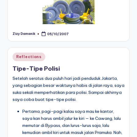
Zizy Damanik
05/10/2007
Posted
by
Posted
Reflections
in
Tipe-Tipe Polisi
Setelah seratus dua puluh hari jadi penduduk Jakarta,
yang sebagian besar waktunya habis di jalan raya, saya
suka sekali memperhatikan para polisi. Sampai akhirnya
saya coba buat tipe-tipe polisi.
Pertama, pagi-pagi kalau saya mau ke kantor,
saya kan harus ambil jalur ke kiri — ke Cawang, lalu
memutar di Bypass, dan lurus-lurus saja, lalu
kemudian ambil kiri untuk masuk jalan Pramuka. Nah,