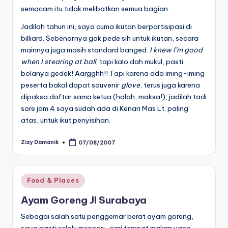
semacam itu tidak melibatkan semua bagian.
Jadilah tahun ini, saya cuma ikutan berpartisipasi di
billiard. Sebenarnya gak pede sih untuk ikutan, secara
mainnya juga masih standard banged.
I knew I’m good
when I stearing at ball
, tapi kalo dah mukul, pasti
bolanya gedek! Aargghh!! Tapi karena ada iming-iming
peserta bakal dapat souvenir
glove
, terus juga karena
dipaksa daftar sama ketua (halah, maksa!), jadilah tadi
sore jam 4 saya sudah ada di Kenari Mas Lt. paling
atas, untuk ikut penyisihan.
Zizy Damanik
07/08/2007
Posted
by
Posted
Food & Places
in
Ayam Goreng Jl Surabaya
Sebagai salah satu penggemar berat ayam goreng,
saya pasti selalu mencari-cari tempat makan yang