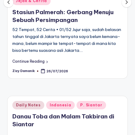
Jejak & Cerita
in
Stasiun Palmerah: Gerbang Menuju
Sebuah Persimpangan
52 Tempat, 52 Cerita • 01/52 Jujur saja, sudah belasan
tahun tinggal di Jakarta ternyata saya belum kemana-
mana, belum mampir ke tempat-tempat di mana kita
bisa bertemu suasana asli Jakarta.…
Continue Reading
Zizy Damanik
26/07/2026
Posted
by
Posted
Daily Notes
Indonesia
P. Siantar
in
Danau Toba dan Malam Takbiran di
Siantar