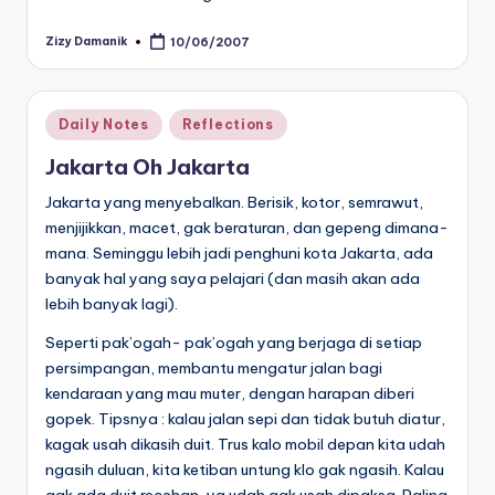
Zizy Damanik
10/06/2007
Posted
by
Posted
Daily Notes
Reflections
in
Jakarta Oh Jakarta
Jakarta
yang menyebalkan. Berisik, kotor, semrawut,
menjijikkan, macet, gak beraturan, dan gepeng dimana-
mana. Seminggu lebih jadi penghuni kota Jakarta, ada
banyak hal yang saya pelajari (dan masih akan ada
lebih banyak lagi).
Seperti pak’ogah- pak’ogah yang berjaga di setiap
persimpangan, membantu mengatur jalan bagi
kendaraan yang mau muter, dengan harapan diberi
gopek. Tipsnya : kalau jalan sepi dan tidak butuh diatur,
kagak usah dikasih duit. Trus kalo mobil depan kita udah
ngasih duluan, kita ketiban untung klo gak ngasih. Kalau
gak ada duit recehan, ya udah gak usah dipaksa. Paling