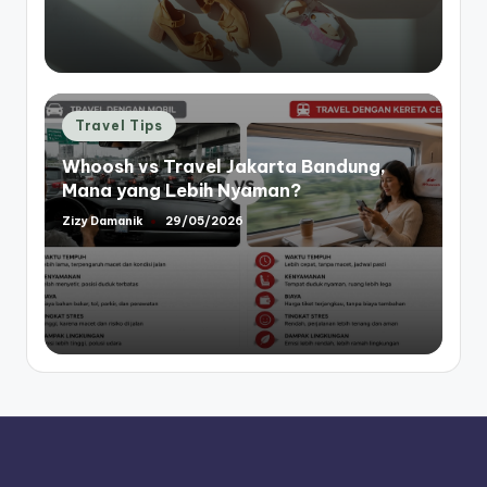
Posted
Travel Tips
in
Whoosh vs Travel Jakarta Bandung,
Mana yang Lebih Nyaman?
Zizy Damanik
29/05/2026
Posted
by