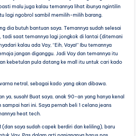
asti malu juga kalau temannya lihat ibunya ngintilin
 itu lagi ngobrol sambil memilih-milih barang.
ang dia butuh bantuan saya. Temannya sudah selesai
, tadi saat temannya lagi jongkok di lantai (ditemani
adari kalau ada Vay, “Eih, Vaya!” Ibu temannya
emaja jangan diganggu. Jadi Vay dan temannya itu
n kebetulan pula datang ke mall itu untuk cari kado
warna netral, sebagai kado yang akan dibawa.
Dan ya, susah! Buat saya, anak 90-an yang hanya kenal
 sampai hari ini. Saya pernah beli 1 celana jeans
ahannya heat tech.
dan saya sudah capek berdiri dan keliling), baru
tuk Vay. Pas dalam arti panjangnya harus pas