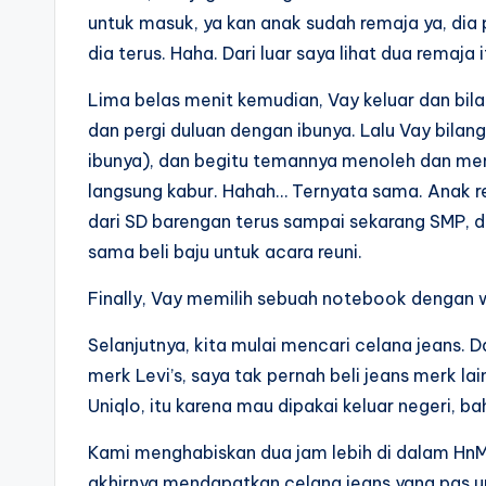
untuk masuk, ya kan anak sudah remaja ya, dia p
dia terus. Haha. Dari luar saya lihat dua remaja
Lima belas menit kemudian, Vay keluar dan bil
dan pergi duluan dengan ibunya. Lalu Vay bilang
ibunya), dan begitu temannya menoleh dan meny
langsung kabur. Hahah… Ternyata sama. Anak r
dari SD barengan terus sampai sekarang SMP, da
sama beli baju untuk acara reuni.
Finally, Vay memilih sebuah notebook dengan 
Selanjutnya, kita mulai mencari celana jeans. 
merk Levi’s, saya tak pernah beli jeans merk lain
Uniqlo, itu karena mau dipakai keluar negeri, b
Kami menghabiskan dua jam lebih di dalam HnM (
akhirnya mendapatkan celana jeans yang pas un