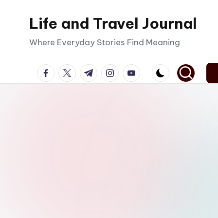
Life and Travel Journal
Skip
to
Where Everyday Stories Find Meaning
content
facebook.com
twitter.com
t.me
instagram.com
youtube.com