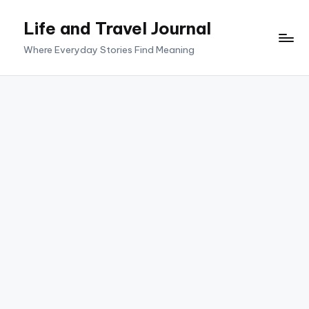
Life and Travel Journal
Skip
to
Where Everyday Stories Find Meaning
content