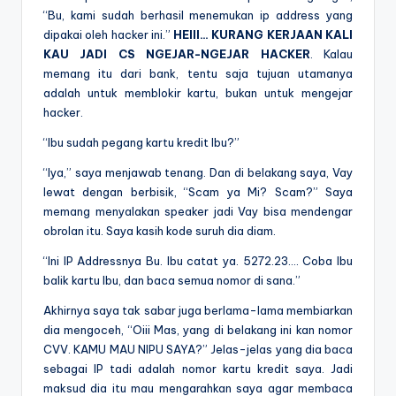
“Bu, kami sudah berhasil menemukan ip address yang
dipakai oleh hacker ini.”
HEIII… KURANG KERJAAN KALI
KAU JADI CS NGEJAR-NGEJAR HACKER
. Kalau
memang itu dari bank, tentu saja tujuan utamanya
adalah untuk memblokir kartu, bukan untuk mengejar
hacker.
“Ibu sudah pegang kartu kredit Ibu?”
“Iya,” saya menjawab tenang. Dan di belakang saya, Vay
lewat dengan berbisik, “Scam ya Mi? Scam?” Saya
memang menyalakan speaker jadi Vay bisa mendengar
obrolan itu. Saya kasih kode suruh dia diam.
“Ini IP Addressnya Bu. Ibu catat ya. 5272.23…. Coba Ibu
balik kartu Ibu, dan baca semua nomor di sana.”
Akhirnya saya tak sabar juga berlama-lama membiarkan
dia mengoceh, “Oiii Mas, yang di belakang ini kan nomor
CVV. KAMU MAU NIPU SAYA?” Jelas-jelas yang dia baca
sebagai IP tadi adalah nomor kartu kredit saya. Jadi
maksud dia itu mau mengarahkan saya agar membaca