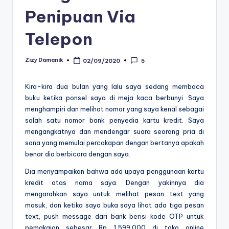
Penipuan Via
Telepon
Zizy Damanik
02/09/2020
5
Posted
by
Kira-kira dua bulan yang lalu saya sedang membaca
buku ketika ponsel saya di meja kaca berbunyi. Saya
menghampiri dan melihat nomor yang saya kenal sebagai
salah satu nomor bank penyedia kartu kredit. Saya
mengangkatnya dan mendengar suara seorang pria di
sana yang memulai percakapan dengan bertanya apakah
benar dia berbicara dengan saya.
Dia menyampaikan bahwa ada upaya penggunaan kartu
kredit atas nama saya. Dengan yakinnya dia
mengarahkan saya untuk melihat pesan text yang
masuk, dan ketika saya buka saya lihat ada tiga pesan
text, push message dari bank berisi kode OTP untuk
pemakaian sebesar Rp 1.599.000 di toko online