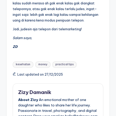
kalau sudah merasa ah gak enak kalau gak diangkat
teleponnya, atau gak enak kalau terlalu judes, ingat-
ingat saja: lebih gak enak lagi kalau sampai kehilangan
uang di karena kena modus penipuan telepon.
Jadi, judesin aja telepon dari telemarketing!
Salam saya,
ZD
Tags:
kesehatan
money
practical tips
Last updated on 27/12/2025
Zizy Damanik
About Zizy
An emotional mother of one
daughter who likes to share her life journey.
Passionate in travel, photography, and digital
content. Drop your email to hello@tehsusu.com