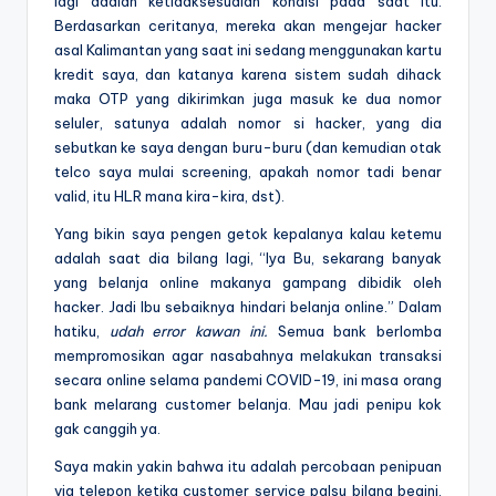
lagi adalah ketidaksesuaian kondisi pada saat itu.
Berdasarkan ceritanya, mereka akan mengejar hacker
asal Kalimantan yang saat ini sedang menggunakan kartu
kredit saya, dan katanya karena sistem sudah dihack
maka OTP yang dikirimkan juga masuk ke dua nomor
seluler, satunya adalah nomor si hacker, yang dia
sebutkan ke saya dengan buru-buru (dan kemudian otak
telco saya mulai screening, apakah nomor tadi benar
valid, itu HLR mana kira-kira, dst).
Yang bikin saya pengen getok kepalanya kalau ketemu
adalah saat dia bilang lagi, “Iya Bu, sekarang banyak
yang belanja online makanya gampang dibidik oleh
hacker. Jadi Ibu sebaiknya hindari belanja online.” Dalam
hatiku,
udah error kawan ini.
Semua bank berlomba
mempromosikan agar nasabahnya melakukan transaksi
secara online selama pandemi COVID-19, ini masa orang
bank melarang customer belanja. Mau jadi penipu kok
gak canggih ya.
Saya makin yakin bahwa itu adalah percobaan penipuan
via telepon ketika customer service palsu bilang begini,