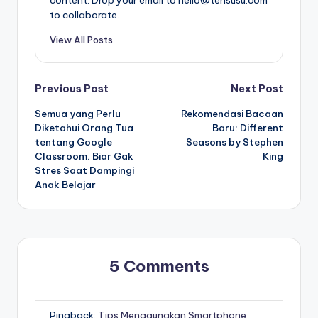
to collaborate.
View All Posts
Post
Previous Post
Next Post
Semua yang Perlu
Rekomendasi Bacaan
navigation
Diketahui Orang Tua
Baru: Different
tentang Google
Seasons by Stephen
Classroom. Biar Gak
King
Stres Saat Dampingi
Anak Belajar
5 Comments
Pingback:
Tips Menggunakan Smartphone