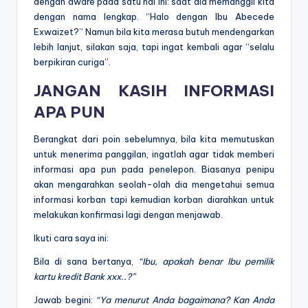
dengan aware pada satu hal ini: saat dia memanggil kita
dengan nama lengkap. “Halo dengan Ibu Abecede
Exwaizet?” Namun bila kita merasa butuh mendengarkan
lebih lanjut, silakan saja, tapi ingat kembali agar “selalu
berpikiran curiga”.
JANGAN KASIH INFORMASI
APA PUN
Berangkat dari poin sebelumnya, bila kita memutuskan
untuk menerima panggilan, ingatlah agar tidak memberi
informasi apa pun pada penelepon. Biasanya penipu
akan mengarahkan seolah-olah dia mengetahui semua
informasi korban tapi kemudian korban diarahkan untuk
melakukan konfirmasi lagi dengan menjawab.
Ikuti cara saya ini:
Bila di sana bertanya,
“Ibu, apakah benar Ibu pemilik
kartu kredit Bank xxx..?”
Jawab begini:
“Ya menurut Anda bagaimana? Kan Anda