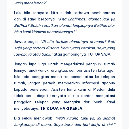
yang menelepon?”
Lalu bila ternyata kita sudah terbawa pembicaraan
dan
di sana bertanya,
“Kita konfirmasi alamat lagi ya
Bu/Pak? Boleh sebutkan alamat lengkapnya Bu/Pak biar
bisa kami kirimkan penawarannya?”
Jawab begini:
“Di situ tertulis alamatnya di mana? Ikuti
saja yang tertera di sana. Kamu yang katakan, saya yang
jawab iya atau tidak.”
atau gampangnya, TUTUP SAJA.
Jangan lupa juga untuk mengedukasi penghuni rumah
lainnya, anak-anak, orangtua, sampai asisten kita agar
bila ada panggilan masuk ke ponsel atau ke telepon
rumah, jangan pernah memberikan informasi apapun
kepada penelepon. Asisten lama kami di Medan dulu
tidak perlu diajari ternyata cukup cerdas mengatasi
panggilan telepon yang mengaku dari bank. Kami
menyebutnya:
TRIK DUA HARI KERJA
.
Dia selalu menjawab,
“Wah kurang tahu ya, ini alamat
lengkapnya di mana. Saya baru dua hari kerja di sini.”