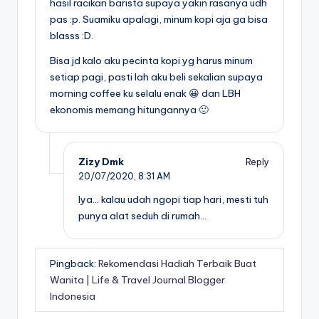
hasil racikan barista supaya yakin rasanya udh
pas :p. Suamiku apalagi, minum kopi aja ga bisa
blasss :D.
Bisa jd kalo aku pecinta kopi yg harus minum
setiap pagi, pasti lah aku beli sekalian supaya
morning coffee ku selalu enak 😀 dan LBH
ekonomis memang hitungannya 🙂
Zizy Dmk
Reply
20/07/2020,
8:31 AM
Iya… kalau udah ngopi tiap hari, mesti tuh
punya alat seduh di rumah…
Pingback:
Rekomendasi Hadiah Terbaik Buat
Wanita | Life & Travel Journal Blogger
Indonesia