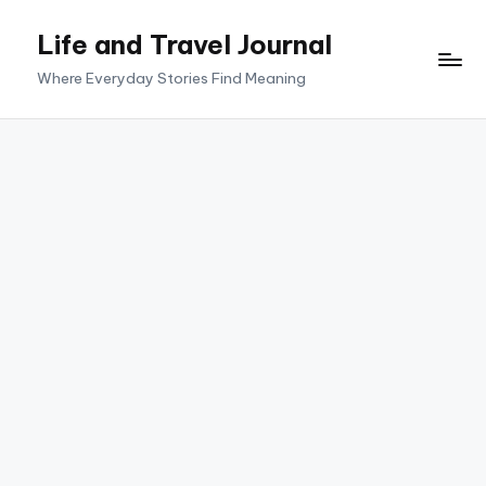
Life and Travel Journal
Skip
to
Where Everyday Stories Find Meaning
content