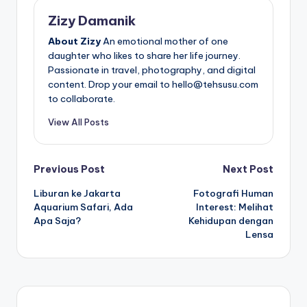
Zizy Damanik
About Zizy
An emotional mother of one
daughter who likes to share her life journey.
Passionate in travel, photography, and digital
content. Drop your email to hello@tehsusu.com
to collaborate.
View All Posts
Post
Previous Post
Next Post
Liburan ke Jakarta
Fotografi Human
navigation
Aquarium Safari, Ada
Interest: Melihat
Apa Saja?
Kehidupan dengan
Lensa